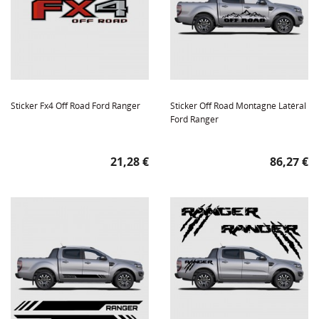
Sticker Fx4 Off Road Ford Ranger
Sticker Off Road Montagne Latéral
Ford Ranger
Prix
Prix
21,28 €
86,27 €