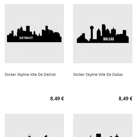
Sticker Skyline Ville De Détroit
Sticker Skyline Ville De Dallas
Prix
Prix
8,49 €
8,49 €