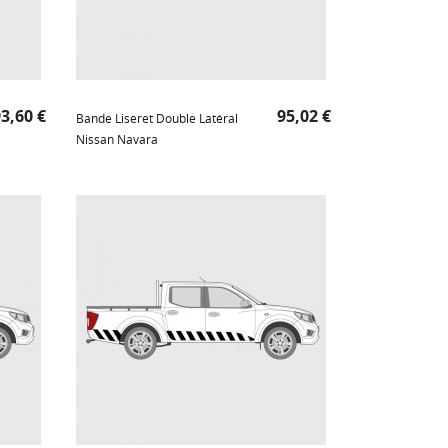
rix
Prix
3,60 €
95,02 €
Bande Liseret Double Latéral
Nissan Navara