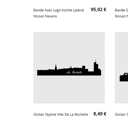
Prix
95,02 €
Bande Avec Logo Incliné Latéral
Bande D
Nissan Navara
Nissan 
Prix
8,49 €
Sticker Skyline Ville De La Rochelle
Sticker 