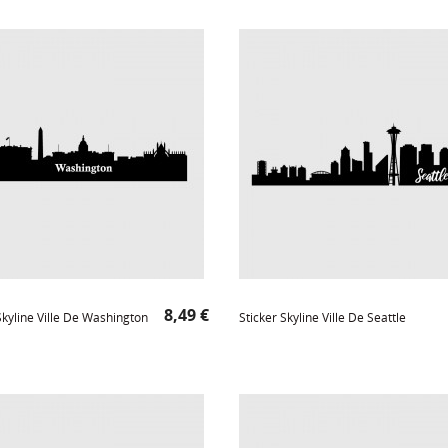
Prix
8,49 €
Skyline Ville De Washington
Sticker Skyline Ville De Seattle