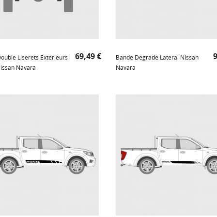
Prix
P
69,49 €
9
ouble Liserets Extérieurs
Bande Dégradé Latéral Nissan
Nissan Navara
Navara