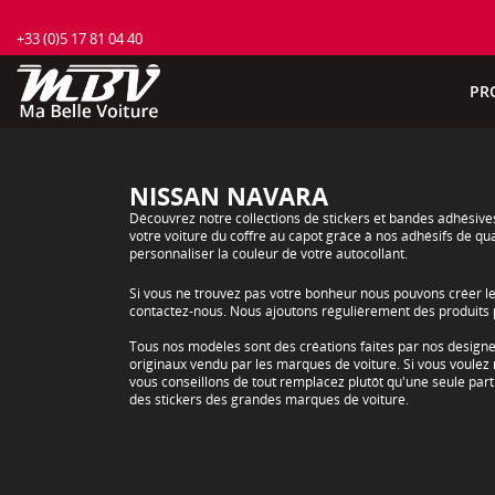
+33 (0)5 17 81 04 40
PR
NISSAN NAVARA
Découvrez notre collections de stickers et bandes adhésiv
votre voiture du coffre au capot grâce à nos adhésifs de qu
personnaliser la couleur de votre autocollant.
Si vous ne trouvez pas votre bonheur nous pouvons créer le
contactez-nous. Nous ajoutons régulièrement des produit
Tous nos modèles sont des créations faites par nos desig
originaux vendu par les marques de voiture. Si vous voulez 
vous conseillons de tout remplacez plutôt qu'une seule parti
des stickers des grandes marques de voiture.