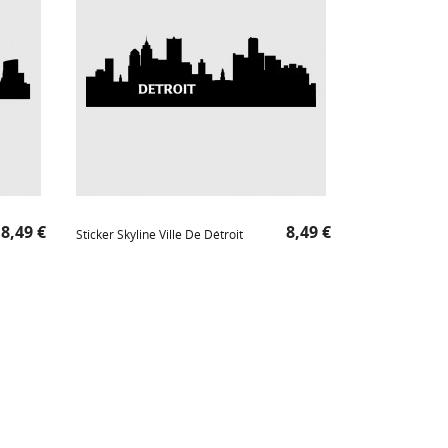
Prix
Prix
8,49 €
8,49 €
Sticker Skyline Ville De Détroit