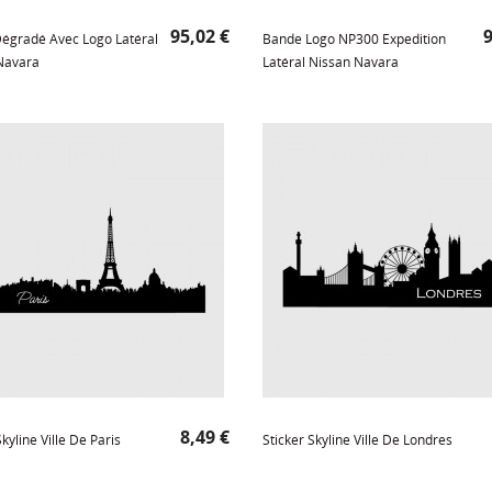
Prix
P
95,02 €
9
égradé Avec Logo Latéral
Bande Logo NP300 Expedition
Navara
Latéral Nissan Navara
Prix
8,49 €
Skyline Ville De Paris
Sticker Skyline Ville De Londres