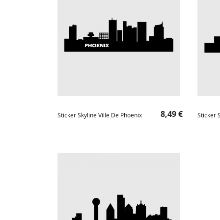
Prix
8,49 €
Sticker Skyline Ville De Phoenix
Sticker 