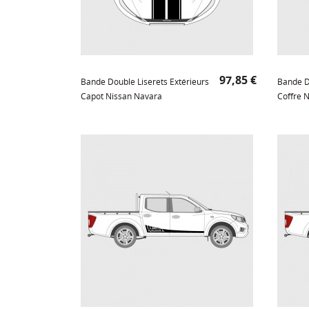
Prix
97,85 €
Bande Double Liserets Extérieurs
Bande D
Capot Nissan Navara
Coffre 