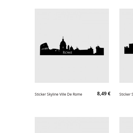
Prix
8,49 €
Sticker Skyline Ville De Rome
Sticker 