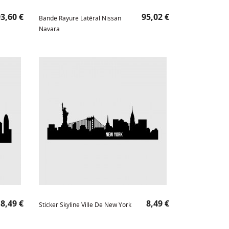
rix
Prix
3,60 €
95,02 €
Bande Rayure Latéral Nissan
Navara
Prix
Prix
8,49 €
8,49 €
Sticker Skyline Ville De New York