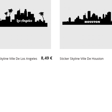
Prix
8,49 €
Skyline Ville De Los Angeles
Sticker Skyline Ville De Houston