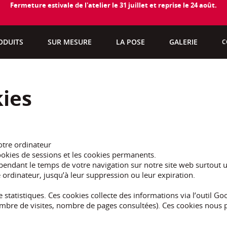
Fermeture estivale de l'atelier le 31 juillet et reprise le 24 août.
ODUITS
SUR MESURE
LA POSE
GALERIE
C
kies
otre ordinateur
ookies de sessions et les cookies permanents.
ndant le temps de votre navigation sur notre site web surtout uti
ordinateur, jusqu’à leur suppression ou leur expiration.
statistiques. Ces cookies collecte des informations via l’outil Goog
, nombre de visites, nombre de pages consultées). Ces cookies nou