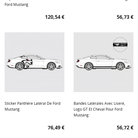
Ford Mustang
Prix
Prix
120,54 €
56,73 €
Sticker Panthère Latéral De Ford
Bandes Latérales Avec Liseré,
Mustang
Logo GT Et Cheval Pour Ford
Mustang
Prix
Prix
76,49 €
56,72 €