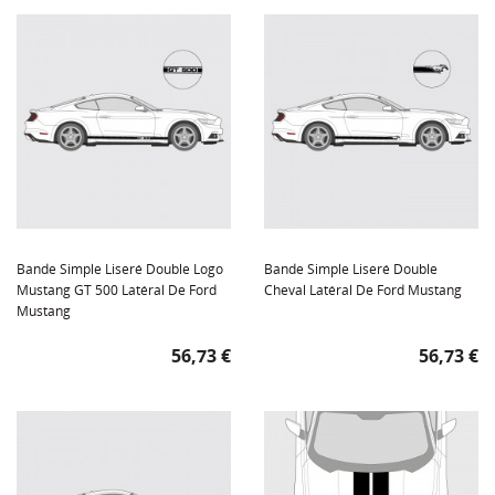
Bande Simple Liseré Double Logo
Bande Simple Liseré Double
Mustang GT 500 Latéral De Ford
Cheval Latéral De Ford Mustang
Mustang
Prix
Prix
56,73 €
56,73 €