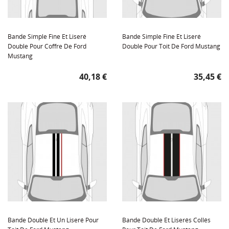
Bande Simple Fine Et Liseré
Bande Simple Fine Et Liseré
Double Pour Coffre De Ford
Double Pour Toit De Ford Mustang
Mustang
Prix
Prix
40,18 €
35,45 €
Bande Double Et Un Liseré Pour
Bande Double Et Liserés Collés