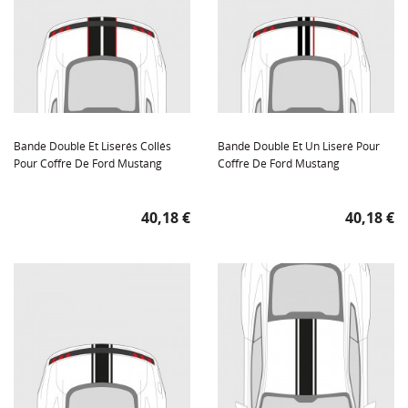
Bande Double Et Liserés Collés
Bande Double Et Un Liseré Pour
Pour Coffre De Ford Mustang
Coffre De Ford Mustang
Prix
Prix
40,18 €
40,18 €