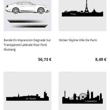
Bande En Impression Dégradé Sur
Sticker Skyline Ville De Paris
Transparent Latérale Pour Ford
Mustang
Prix
Prix
56,73 €
8,49 €