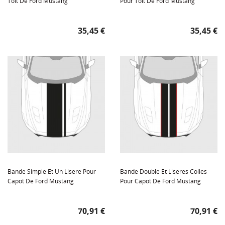
Toit De Ford Mustang
Pour Toit De Ford Mustang
Prix
Prix
35,45 €
35,45 €
Bande Simple Et Un Liseré Pour
Bande Double Et Liserés Collés
Capot De Ford Mustang
Pour Capot De Ford Mustang
Prix
Prix
70,91 €
70,91 €