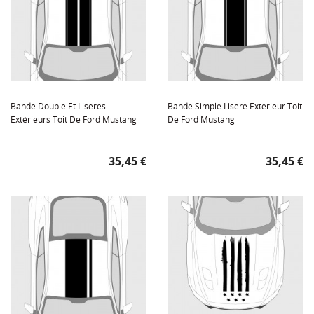
Bande Double Et Liserés
Bande Simple Liseré Extérieur Toit
Extérieurs Toit De Ford Mustang
De Ford Mustang
Prix
Prix
35,45 €
35,45 €