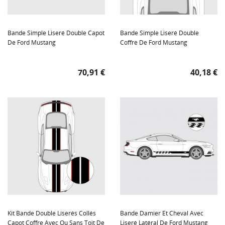
Bande Simple Liseré Double Capot
Bande Simple Liseré Double
De Ford Mustang
Coffre De Ford Mustang
Prix
Prix
70,91 €
40,18 €
Kit Bande Double Liserés Collés
Bande Damier Et Cheval Avec
Capot Coffre Avec Ou Sans Toit De
Liseré Latéral De Ford Mustang