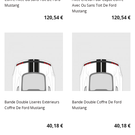
Mustang
Avec Ou Sans Toit De Ford
Mustang
Prix
Prix
120,54 €
120,54 €
Bande Double Liserés Extérieurs
Bande Double Coffre De Ford
Coffre De Ford Mustang
Mustang
Prix
Prix
40,18 €
40,18 €