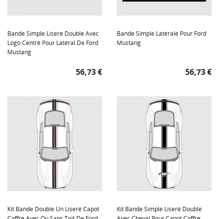
Bande Simple Liseré Double Avec
Bande Simple Latérale Pour Ford
Logo Centré Pour Latéral De Ford
Mustang
Mustang
Prix
Prix
56,73 €
56,73 €
Kit Bande Double Un Liseré Capot
Kit Bande Simple Liseré Double
Coffre Avec Ou Sans Toit De Ford
Avec Cheval Pour Capot Coffre