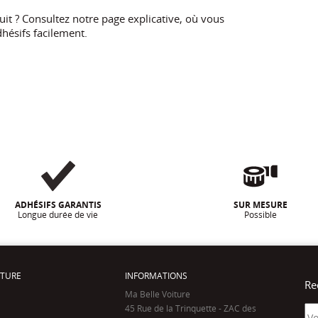
t ? Consultez notre page explicative, où vous
hésifs facilement.
ADHÉSIFS GARANTIS
SUR MESURE
Longue durée de vie
Possible
ITURE
INFORMATIONS
Re
Ma Belle Voiture
45 Rue de la Trinquette - ZAC des