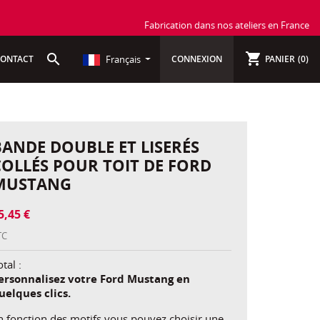
Fabrication dans nos ateliers en France
shopping_cart
search
Français
ONTACT
CONNEXION
PANIER
(0)
BANDE DOUBLE ET LISERÉS
COLLÉS POUR TOIT DE FORD
MUSTANG
5,45 €
TC
tal :
ersonnalisez votre Ford Mustang en
uelques clics.
n fonction des motifs vous pouvez choisir une