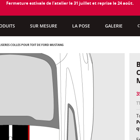
Fermeture estivale de l'atelier le 31 juillet et reprise le 24 août.
ODUITS
SUR MESURE
LA POSE
GALERIE
C
LISERÉS COLLÉS POUR TOIT DE FORD MUSTANG
3
T
To
P
q
E