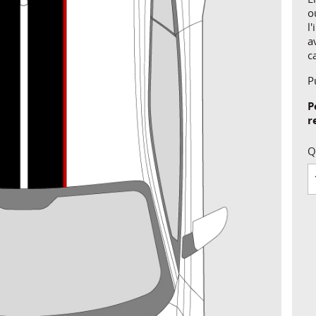
o
l
a
c
P
P
r
Q