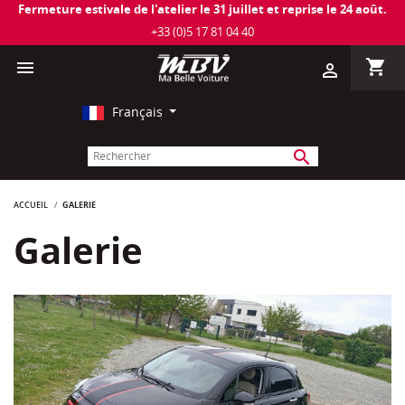
Fermeture estivale de l'atelier le 31 juillet et reprise le 24 août.
+33 (0)5 17 81 04 40
shopping_cart

person_outline
Français
search
ACCUEIL
GALERIE
Galerie