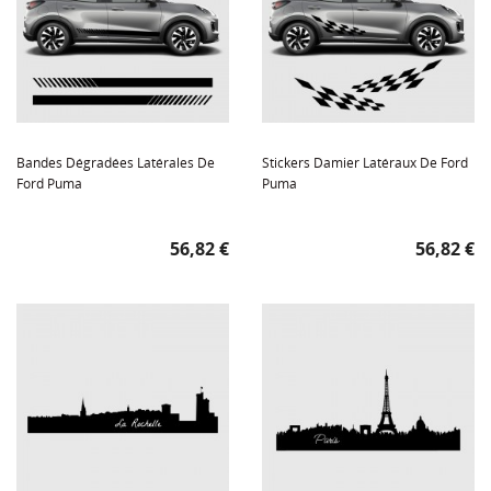
Bandes Dégradées Latérales De
Stickers Damier Latéraux De Ford
Ford Puma
Puma
Prix
Prix
56,82 €
56,82 €