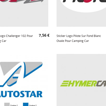
Prix
7,56 €
 Logo Challenger 102 Pour
Sticker Logo Pilote Sur Fond Blanc
g Car
Ovale Pour Camping Car