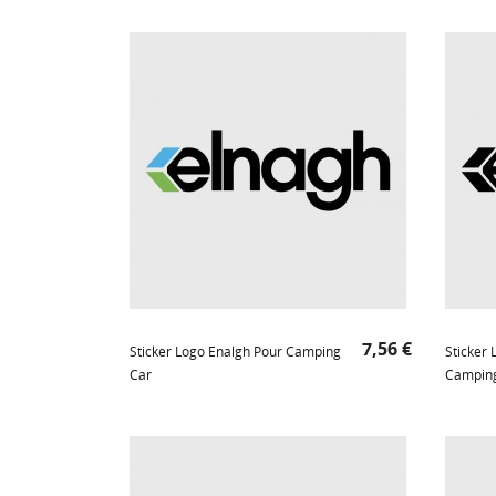
Prix
7,56 €
Sticker Logo Enalgh Pour Camping
Sticker 
Car
Campin