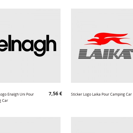
Prix
7,56 €
Logo Enalgh Uni Pour
Sticker Logo Laika Pour Camping Car
g Car