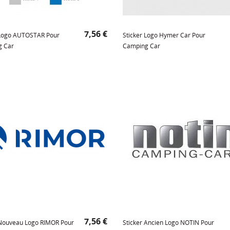
Prix
7,56 €
 Logo AUTOSTAR Pour
Sticker Logo Hymer Car Pour
g Car
Camping Car
Prix
7,56 €
 Nouveau Logo RIMOR Pour
Sticker Ancien Logo NOTIN Pour