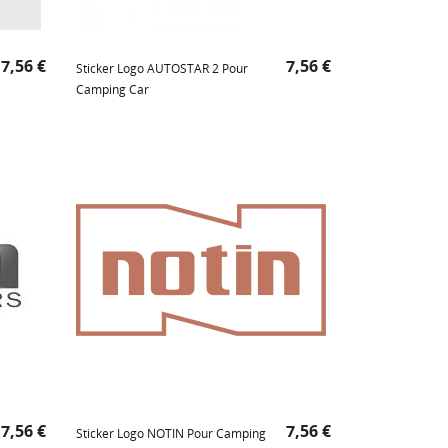
Prix
Prix
7,56 €
7,56 €
Sticker Logo AUTOSTAR 2 Pour
Camping Car
Prix
Prix
7,56 €
7,56 €
Sticker Logo NOTIN Pour Camping