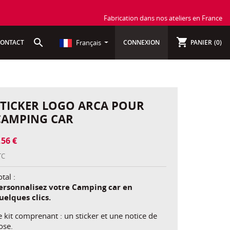
Fabrication dans nos ateliers en France
shopping_cart
search
Français
ONTACT
CONNEXION
PANIER
(0)
STICKER LOGO ARCA POUR
CAMPING CAR
,56 €
TC
tal :
ersonnalisez votre Camping car en
uelques clics.
e kit comprenant : un sticker et une notice de
ose.