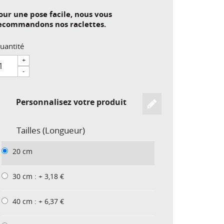
our une pose facile, nous vous
ecommandons nos raclettes.
uantité
+
-
Personnalisez votre produit
Tailles (Longueur)
20 cm
30 cm : + 3,18 €
40 cm : + 6,37 €