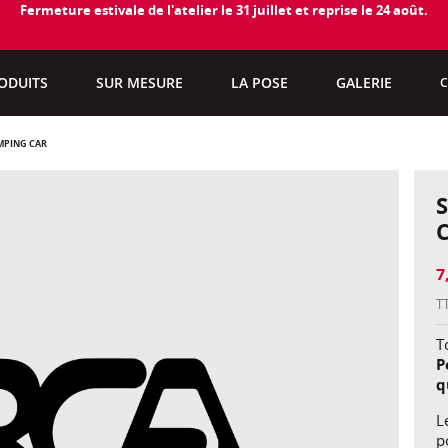
Fermeture estivale de l'atelier le 31 juillet et reprise le 24 août.
ODUITS
SUR MESURE
LA POSE
GALERIE
C
MPING CAR
7
T
To
P
q
L
p