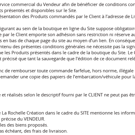
ervice commercial du Vendeur afin de bénéficier de conditions con
ts présentés et disponibles sur le Site.
e présentation des Produits commandés par le Client à l’adresse de
igurant au sein de la boutique en ligne du Site suppose obligatoi
ar le Client emporte son adhésion sans restriction ni réserve a
s en bas de chaque page du site au moyen d’un lien. En conséquen
ntenu des présentes conditions générales ne nécessite pas la sig
 les Produits présentés dans le cadre de la boutique du Site. Le 
nt précisé que tant la sauvegarde que l’édition de ce document rel
onc de rembourser toute commande farfelue, hors norme, illégal
emander une copie des papiers de l’embarcation/véhicule pour la
 réalisés selon le descriptif fourni par le CLIENT ne peut pas ê
é La Rochelle Création dans le cadre du SITE mentionne les inform
on précise du VENDEUR.
lles des biens proposés.
cas échéant, des frais de livraison.