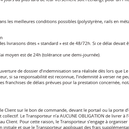
 les meilleures conditions possibles (polystyrène, rails en méta
on
es livraisons dites « standard » est de 48/72h. Si ce délai devait 
délai moyen est de 24h (tolérance une demi-journée).
e ouverture de dossier d’indemnisation sera réalisée dès lors que L
eur, si sa responsabilité est reconnue, l’indemnité à verser ne peut
tuelles franchises de délais prévues pour la prestation concernée,
 le Client sur le bon de commande, devant le portail ou la porte d
 collectif. Le Transporteur n’a AUCUNE OBLIGATION de livrer à l’
au Client. Pour cette raison, le Transporteur s’engage à organiser la
on initiale et que le Transporteur appliquait des frais supplémentai