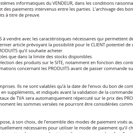
 systèmes informatiques du VENDEUR, dans les conditions raisonn
es paiements intervenus entre les parties. L’archivage des bon
ts à titre de preuve.
vendre avec les caractéristiques nécessaires qui permettent de re
rnier article prévoyant la possibilité pour le CLIENT potentiel d
 PRODUITS qu’il souhaite acheter.
bles que dans la limite des stocks disponibles.
lection des produits sur le SITE, notamment en fonction des contra
formations concernant les PRODUITS avant de passer commande sur
mprises. Ils ne sont valables qu’à la date de l’envoi du bon de co
 en suppléments, et indiqués avant la validation de la commande.
aux de TVA sera automatiquement répercuté sur le prix des PRODU
n moment les sommes versées ne pourront être considérées comm
ose, à son choix, de l’ensemble des modes de paiement visés a
tuellement nécessaires pour utiliser le mode de paiement qu’il c