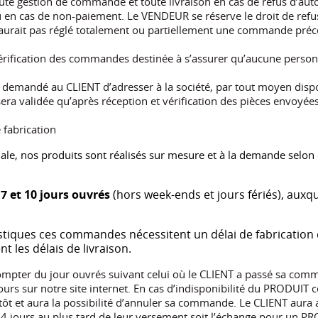
te gestion de commande et toute livraison en cas de refus d’auto
u en cas de non-paiement. Le VENDEUR se réserve le droit de refu
ait pas réglé totalement ou partiellement une commande précéd
ification des commandes destinée à s’assurer qu’aucune personn
re demandé au CLIENT d’adresser à la société, par tout moyen dispo
sera validée qu’après réception et vérification des pièces envoyé
 fabrication
male, nos produits sont réalisés sur mesure et à la demande selon 
e
7 et 10 jours ouvrés
(hors week-ends et jours fériés), auxque
gistiques ces commandes nécessitent un délai de fabrication
t les délais de livraison.
mpter du jour ouvrés suivant celui où le CLIENT a passé sa comm
rs sur notre site internet. En cas d’indisponibilité du PRODUI
tôt et aura la possibilité d’annuler sa commande. Le CLIENT aura 
ours au plus tard de leur versement soit l’échange pour un PRODU