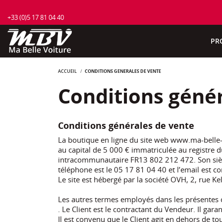
+33 (0)5 17 81 04 40
PR
ACCUEIL
CONDITIONS GÉNÉRALES DE VENTE
Conditions géné
Conditions générales de vente
La boutique en ligne du site web www.ma-belle-vo
au capital de 5 000 € immatriculée au registre
intracommunautaire FR13 802 212 472. Son siège
téléphone est le 05 17 81 04 40 et l’email est 
Le site est hébergé par la société OVH, 2, rue
Les autres termes employés dans les présentes co
. Le Client est le contractant du Vendeur. Il gar
Il est convenu que le Client agit en dehors de t