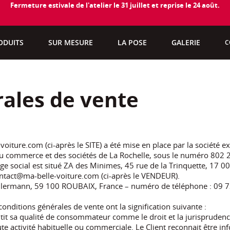
Fermeture estivale de l'atelier le 31 juillet et reprise le 24 août.
ODUITS
SUR MESURE
LA POSE
GALERIE
C
rales de vente
iture.com (ci-après le SITE) a été mise en place par la société ex
 du commerce et des sociétés de La Rochelle, sous le numéro 802
 social est situé ZA des Minimes, 45 rue de la Trinquette, 17 
contact@ma-belle-voiture.com (ci-après le VENDEUR).
 Kellermann, 59 100 ROUBAIX, France – numéro de téléphone : 09 
nditions générales de vente ont la signification suivante :
antit sa qualité de consommateur comme le droit et la jurisprudence
oute activité habituelle ou commerciale. Le Client reconnait être 