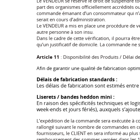
Le VENDEUR se réserve le droit de suspendre tou
part des organismes officiellement accrédités o
commande émanant d’un consommateur qui n’aur
serait en cours d’administration.
Le VENDEUR a mis en place une procédure de vér
autre personne à son insu.
Dans le cadre de cette vérification, il pourra êt
qu’un justificatif de domicile. La commande ne 
Article 11
: Disponibilité des Produits / Délai de
Afin de garantir une qualité de fabrication opti
Délais de fabrication standards :
Les délais de fabrication sont estimés entr
Liserets / bandes heddon mini :
En raison des spécificités techniques et lo
week-ends et jours fériés), auxquels s’ajouten
L’expédition de la commande sera exécutée à co
rallongé suivant le nombre de commandes en cou
fournisseurs, le CLIENT en sera informé au plus 
remboursement des sommes versées dans les 14 j