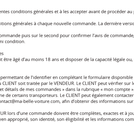
ésentes conditions générales et à les accepter avant de procéde
ditions générales à chaque nouvelle commande. La dernière versio
commande puis sur le second pour confirmer l’avis de commande, l
ni condition.
es
tre âgé d’au moins 18 ans et disposer de la capacité légale ou, s’i
permettant de l’identifier en complétant le formulaire disponible 
LIENT soit traitée par le VENDEUR. Le CLIENT peut vérifier sur le 
ue et détails de mes commandes » dans la rubrique « mon compte ».
n ligne de certains transporteurs. Le CLIENT peut également contac
ontact@ma-belle-voiture.com, afin d’obtenir des informations su
UR lors d’une commande doivent être complètes, exactes et à jou
n approprié, son identité, son éligibilité et les informations c