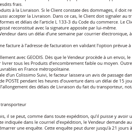
esdits frais.
oduits à la Livraison. Si le Client constate des dommages, il doit r
ssi accepter la Livraison. Dans ce cas, le Client doit signaler au
es formes et délais de l’article L 133-3 du Code du commerce. Le 
épissé reconstitué avec la signature apposée par lui-même.
 Vendeur dans un délai d’une semaine par courrier électronique, 
une facture à l’adresse de facturation en validant l’option prévue 
iellement avec GEODIS. Dès que le Vendeur procède à un envoi, le C
r livrer tous les Produits d’encombrement faible ou moyen. Outre
 ouvrables en France métropolitaine.
tiale d’un Colissimo Suivi, le facteur laissera un avis de passage da
u de POSTE pendant les heures d’ouverture dans un délai de 15 jou
 l’allongement des délais de Livraison du fait du transporteur, n
 transporteur
ois, il se peut, comme dans toute expédition, qu’il puisse y avoir 
te indiquée dans le courriel d’expédition, le Vendeur demande au Cl
marrer une enquête. Cette enquête peut durer jusqu’à 21 jours à 