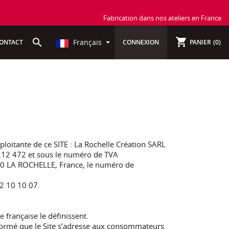
Fabrication dans nos ateliers en France
shopping_cart
search
Français
ONTACT
CONNEXION
PANIER
(0)
ploitante de ce SITE : La Rochelle Création SARL
 212 472 et sous le numéro de TVA
000 LA ROCHELLE, France, le numéro de
72 10 10 07.
 française le définissent.
informé que le Site s’adresse aux consommateurs