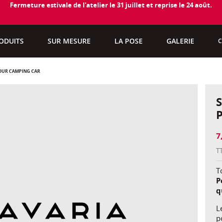
Fermeture estivale de l'atelier le 31 juillet et reprise le 24 août.
ODUITS
SUR MESURE
LA POSE
GALERIE
C
POUR CAMPING CAR
7
T
To
P
q
L
p