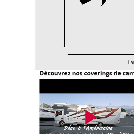
La
Découvrez nos coverings de cam
play_arrow