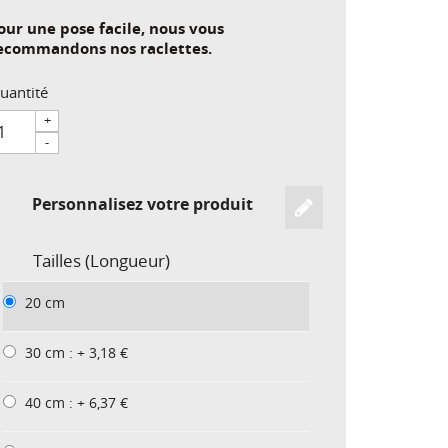
our une pose facile, nous vous
ecommandons nos raclettes.
uantité
+
-
Personnalisez votre produit
Tailles (Longueur)
20 cm
30 cm : + 3,18 €
40 cm : + 6,37 €