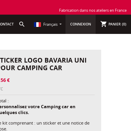
Fabrication dans nos ateliers en France
shopping_cart
search
Français
ONTACT
CONNEXION
PANIER
(0)
STICKER LOGO BAVARIA UNI
POUR CAMPING CAR
,56 €
TC
tal :
ersonnalisez votre Camping car en
uelques clics.
e kit comprenant : un sticker et une notice de
ose.