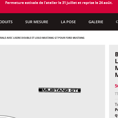
Fermeture estivale de l'atelier le 31 juillet et reprise le 24 août.
ODUITS
SUR MESURE
LA POSE
GALERIE
C
ÉRALE AVEC LISERÉ DOUBLE ET LOGO MUSTANG GT POUR FORD MUSTANG
5
T
To
P
q