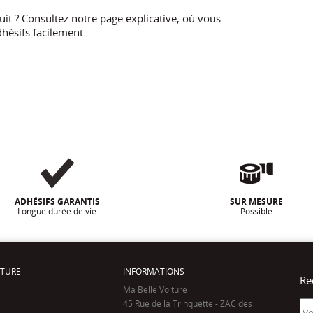
t ? Consultez notre page explicative, où vous
hésifs facilement.
ADHÉSIFS GARANTIS
SUR MESURE
Longue durée de vie
Possible
ITURE
INFORMATIONS
Re
Ma Belle Voiture
45 Rue de la Trinquette - ZAC des