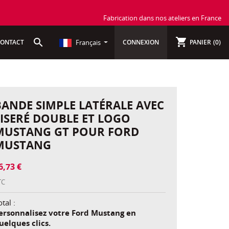
Fabrication dans nos ateliers en France
shopping_cart
search
Français
ONTACT
CONNEXION
PANIER
(0)
BANDE SIMPLE LATÉRALE AVEC
LISERÉ DOUBLE ET LOGO
MUSTANG GT POUR FORD
MUSTANG
6,73 €
TC
tal :
ersonnalisez votre Ford Mustang en
uelques clics.