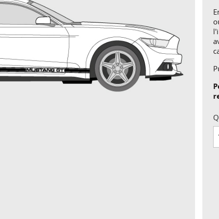
E
o
l
a
c
P
P
r
Q