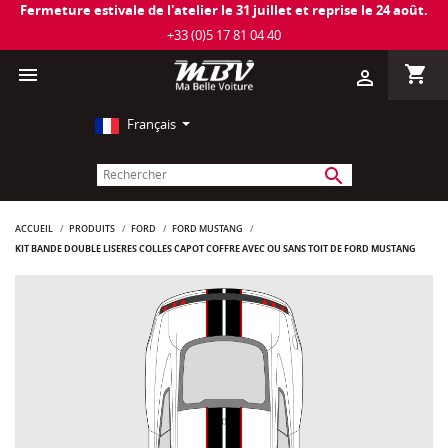
Fermeture estivale de l'atelier le 31 juillet et reprise le 24 août.
+33 (0)5 17 81 04 40
shopping_cart

person_outline
Français
search
ACCUEIL
PRODUITS
FORD
FORD MUSTANG
KIT BANDE DOUBLE LISERÉS COLLÉS CAPOT COFFRE AVEC OU SANS TOIT DE FORD MUSTANG