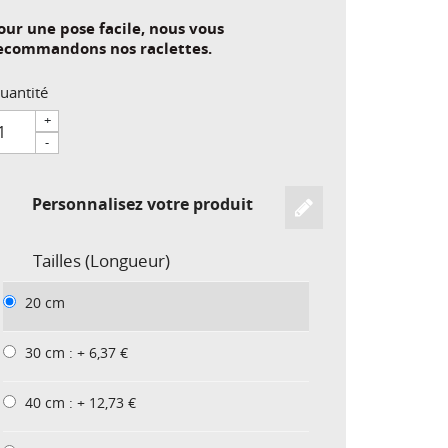
our une pose facile, nous vous
ecommandons nos raclettes.
uantité
+
-
Personnalisez votre produit
Tailles (Longueur)
20 cm
30 cm : + 6,37 €
40 cm : + 12,73 €