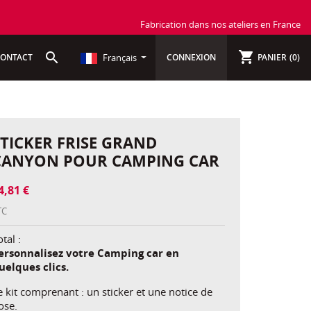
Fabrication dans nos ateliers en France
shopping_cart
search
Français
ONTACT
CONNEXION
PANIER
(0)
STICKER FRISE GRAND
CANYON POUR CAMPING CAR
4,81 €
TC
tal :
ersonnalisez votre Camping car en
uelques clics.
e kit comprenant : un sticker et une notice de
ose.