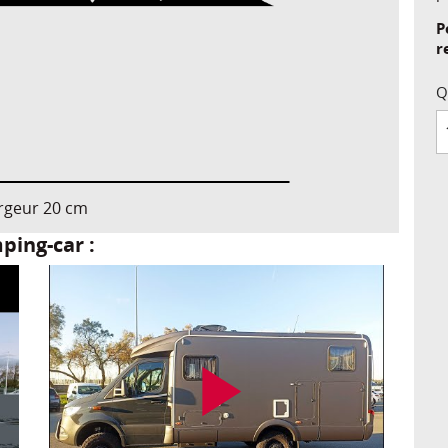
P
r
Q
rgeur 20 cm
ping-car :
play_arrow