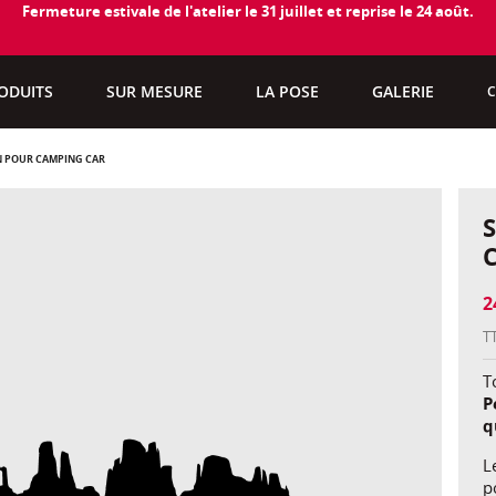
Fermeture estivale de l'atelier le 31 juillet et reprise le 24 août.
ODUITS
SUR MESURE
LA POSE
GALERIE
C
N POUR CAMPING CAR
2
T
To
P
q
L
p