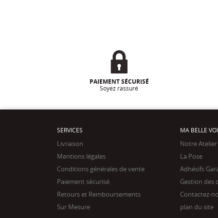
PAIEMENT SÉCURISÉ
Soyez rassuré
SERVICES
MA BELLE VO
Livraison
Notre Atelier
Mentions légales
La Pose
Conditions générales de vente
Adhésifs Gar
Paiement sécurisé
Gestion des 
Retours et Remboursements
Contactez-n
Sur Mesure
plan du site