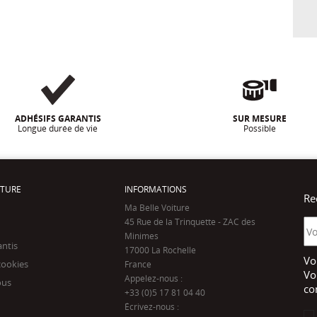
ADHÉSIFS GARANTIS
SUR MESURE
Longue durée de vie
Possible
ITURE
INFORMATIONS
Re
Ma Belle Voiture
45 Rue de la Trinquette - ZAC des
Minimes
antis
17000 La Rochelle
Vo
cookies
France
Vo
Appelez-nous :
ous
co
+33 (0)5 17 81 04 40
Écrivez-nous :