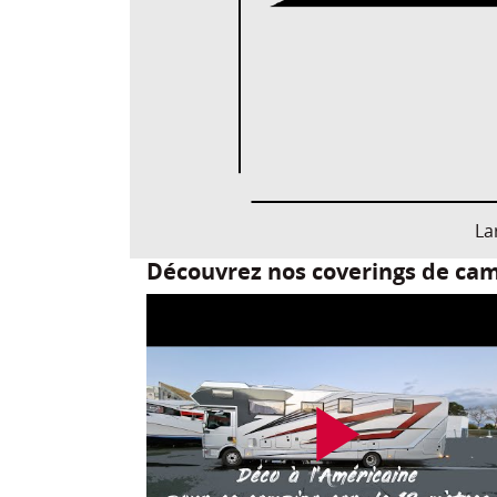
La
Découvrez nos coverings de cam
play_arrow