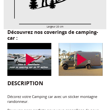
Largeur 20 cm
Découvrez nos coverings de camping-
car :
play_arrow
play_arrow
DESCRIPTION
Décorez votre Camping car avec un sticker montagne
randonneur.