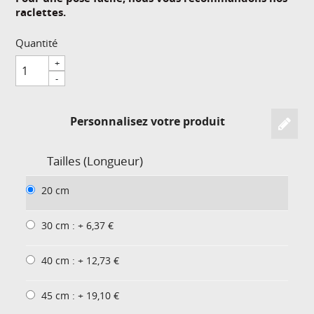
raclettes.
Quantité
+
-
Personnalisez votre produit
Tailles (Longueur)
20 cm
30 cm : + 6,37 €
40 cm : + 12,73 €
45 cm : + 19,10 €