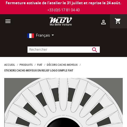
Fermeture estivale de l'atelier le 31 juillet et reprise le 24 août.
+33 (0)5 17 81 04 40
shopping_cart

person_outline
Français
search
ACCUEIL
PRODUITS
FIAT
DÉCORS CACHE-MOYEUX
STICKERS CACHE-MOYEUX EN RELIEF LOGO SIMPLE FIAT