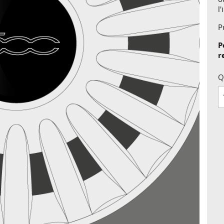
l
P
P
r
Q