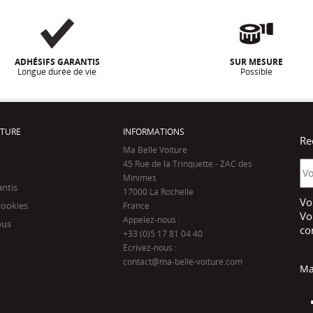
ADHÉSIFS GARANTIS
SUR MESURE
Longue durée de vie
Possible
ITURE
INFORMATIONS
Re
Ma Belle Voiture
45 Rue de la Trinquette - ZAC des
Minimes
antis
17000 La Rochelle
Vo
cookies
France
Vo
Appelez-nous :
ous
co
+33 (0)5 17 81 04 40
Écrivez-nous :
contact@ma-belle-voiture.com
Ma