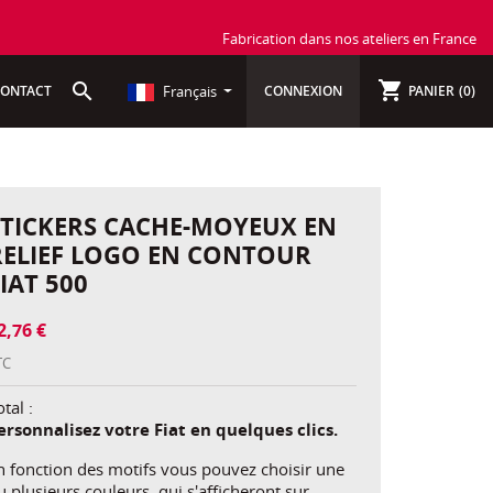
Fabrication dans nos ateliers en France
shopping_cart
search
Français
ONTACT
CONNEXION
PANIER
(0)
STICKERS CACHE-MOYEUX EN
RELIEF LOGO EN CONTOUR
IAT 500
2,76 €
TC
tal :
ersonnalisez votre Fiat en quelques clics.
n fonction des motifs vous pouvez choisir une
u plusieurs couleurs, qui s'afficheront sur