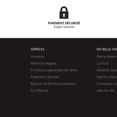
PAIEMENT SÉCURISÉ
Soyez rassuré
SERVICES
MA BELLE VO
Livraison
Notre Atelier
Mentions légales
La Pose
Conditions générales de vente
Adhésifs Gar
Paiement sécurisé
Gestion des 
Retours et Remboursements
Contactez-n
Sur Mesure
plan du site