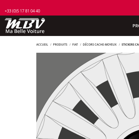
+33 (0)5 17 81 04 40
PR
ACCUEIL
PRODUITS
FIAT
DÉCORS CACHE-MOYEUX
STICKERS C