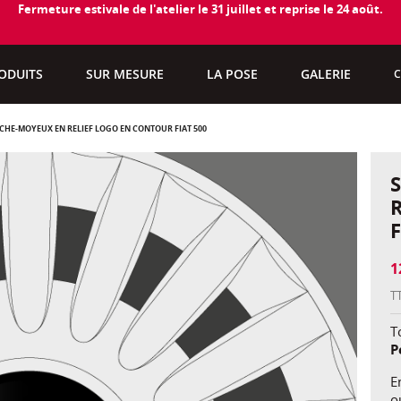
Fermeture estivale de l'atelier le 31 juillet et reprise le 24 août.
ODUITS
SUR MESURE
LA POSE
GALERIE
C
ACHE-MOYEUX EN RELIEF LOGO EN CONTOUR FIAT 500
F
1
T
To
P
E
o