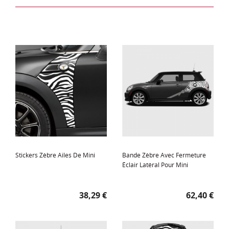
Stickers Zèbre Ailes De Mini
Bande Zèbre Avec Fermeture
Éclair Latéral Pour Mini
Prix
Prix
38,29 €
62,40 €