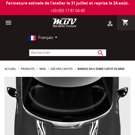
Fermeture estivale de l'atelier le 31 juillet et reprise le 24 août.
+33 (0)5 17 81 04 40
shopping_cart

person_outline
Français
search
ACCUEIL
PRODUITS
MINI
DÉCORS CAPOTS
BANDES EN V ZÈBRE CAPOT DE MINI