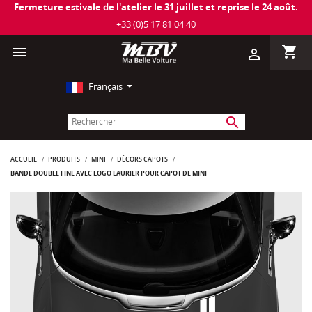
Fermeture estivale de l'atelier le 31 juillet et reprise le 24 août.
+33 (0)5 17 81 04 40
shopping_cart

person_outline
Français
search
ACCUEIL
PRODUITS
MINI
DÉCORS CAPOTS
BANDE DOUBLE FINE AVEC LOGO LAURIER POUR CAPOT DE MINI