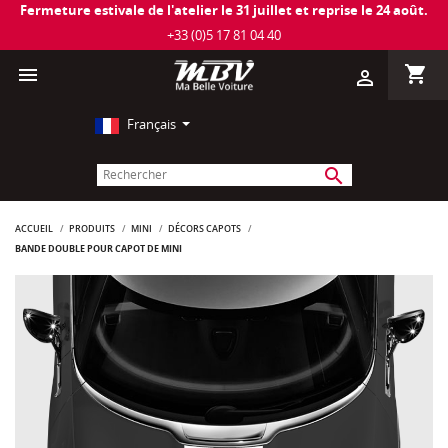
Fermeture estivale de l'atelier le 31 juillet et reprise le 24 août.
+33 (0)5 17 81 04 40
shopping_cart

person_outline
Français
search
ACCUEIL
PRODUITS
MINI
DÉCORS CAPOTS
BANDE DOUBLE POUR CAPOT DE MINI