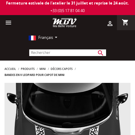
Fermeture estivale de l'atelier le 31 juillet et reprise le 24 août.
+33 (0)5 17 81 04 40
shopping_cart

person_outline
Français
search
ACCUEIL
PRODUITS
MINI
DÉCORS CAPOTS
BANDES EN V LÉOPARD POUR CAPOT DE MINI