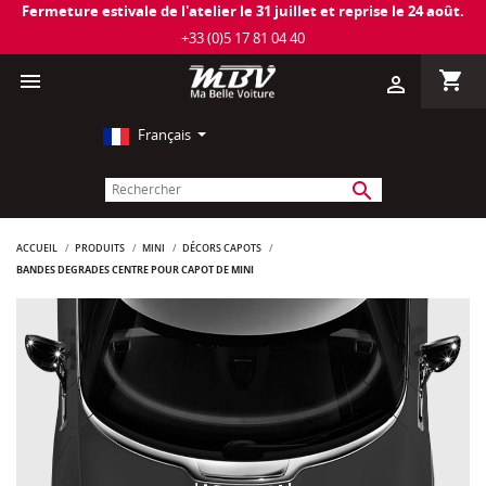
Fermeture estivale de l'atelier le 31 juillet et reprise le 24 août.
+33 (0)5 17 81 04 40
shopping_cart

person_outline
Français
search
ACCUEIL
PRODUITS
MINI
DÉCORS CAPOTS
BANDES DÉGRADÉS CENTRE POUR CAPOT DE MINI