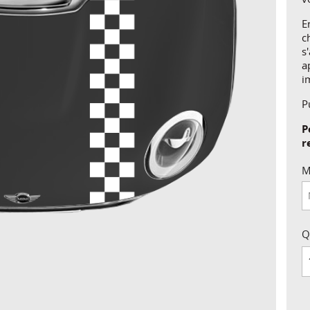
E
c
s
a
i
P
P
r
M
Q