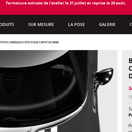
Fermeture estivale de l'atelier le 31 juillet et reprise le 24 août.
ODUITS
SUR MESURE
LA POSE
GALERIE
C
PETITS CARREAUX CÔTÉ POUR CAPOT DE MINI
3
T
To
P
P
v