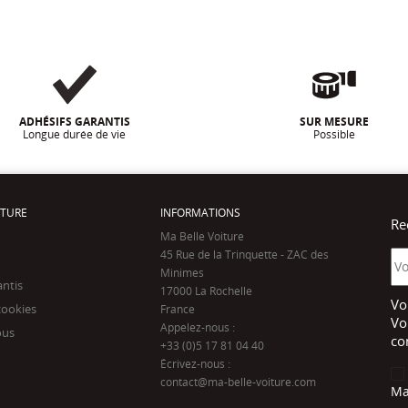
ADHÉSIFS GARANTIS
SUR MESURE
Longue durée de vie
Possible
ITURE
INFORMATIONS
Re
Ma Belle Voiture
45 Rue de la Trinquette - ZAC des
Minimes
antis
17000 La Rochelle
Vo
cookies
France
Vo
Appelez-nous :
ous
co
+33 (0)5 17 81 04 40
Écrivez-nous :
contact@ma-belle-voiture.com
Ma