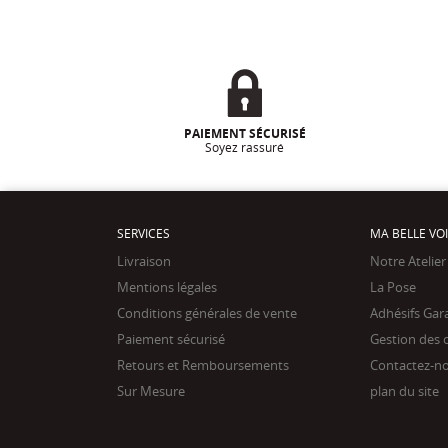
PAIEMENT SÉCURISÉ
Soyez rassuré
SERVICES
MA BELLE VO
Livraison
Notre Atelier
Mentions légales
La Pose
Conditions générales de vente
Adhésifs Gar
Paiement sécurisé
Gestion des 
Retours et Remboursements
Contactez-n
Sur Mesure
plan du site