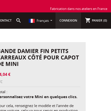
Fabrication dans nos ateliers en France
shopping_cart
search
Français
ONTACT
CONNEXION
PANIER
(0)
BANDE DAMIER FIN PETITS
CARREAUX CÔTÉ POUR CAPOT
DE MINI
4,04 €
TC
tal :
ersonnalisez votre Mini en quelques clics.
our cela, renseignez le modèle et l'année de
otre voiture, cela va nous servir en production.