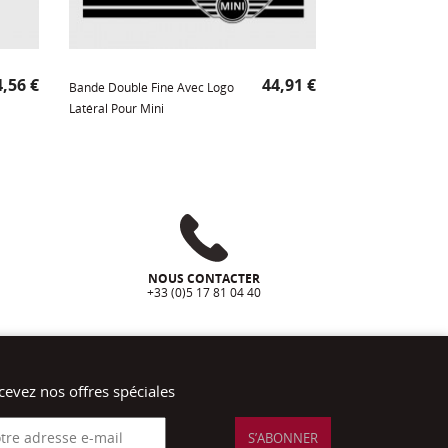
ix
Prix
,56 €
44,91 €
Bande Double Fine Avec Logo
Latéral Pour Mini
NOUS CONTACTER
+33 (0)5 17 81 04 40
cevez nos offres spéciales