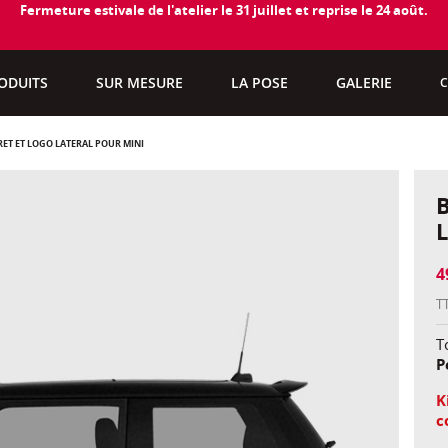
Fermeture estivale de l'atelier le 31 juillet et reprise le 24 août.
ODUITS
SUR MESURE
LA POSE
GALERIE
C
RET ET LOGO LATÉRAL POUR MINI
4
T
To
P
K
c