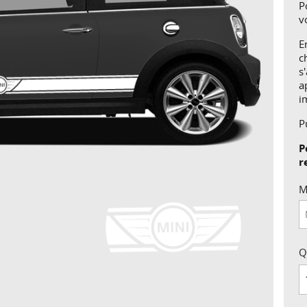
P
v
E
c
s
a
i
P
P
r
M
Q