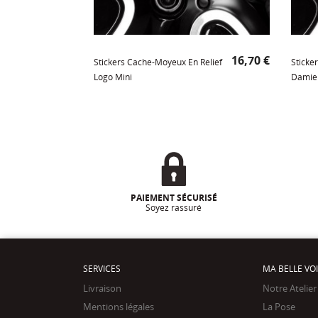
Prix
16,70 €
Stickers Cache-Moyeux En Relief
Sticke
Logo Mini
Damier
PAIEMENT SÉCURISÉ
Soyez rassuré
SERVICES
MA BELLE VO
Livraison
Notre Atelier
Mentions légales
La Pose