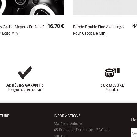
Prix
Pr
16,70 €
44
rs Cache-Moyeux En Relief
Bande Double Fine Avec Logo
 Logo Mini
Pour Capot De Mini
ADHÉSIFS GARANTIS
SUR MESURE
Longue durée de vie
Possible
ITURE
INFORMATIONS
Re
Ma Belle Voiture
45 Rue de la Trinquette - ZAC des
Minimes