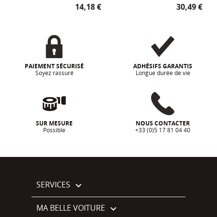
Prix
Prix
14,18 €
30,49 €
PAIEMENT SÉCURISÉ
ADHÉSIFS GARANTIS
Soyez rassuré
Longue durée de vie
SUR MESURE
NOUS CONTACTER
Possible
+33 (0)5 17 81 04 40
SERVICES

MA BELLE VOITURE
