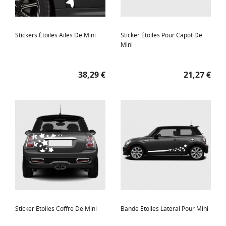
Stickers Étoiles Ailes De Mini
Sticker Étoiles Pour Capot De
Mini
Prix
Prix
38,29 €
21,27 €
Sticker Étoiles Coffre De Mini
Bande Étoiles Latéral Pour Mini