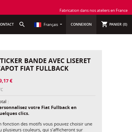
Fabrication dans nos ateliers en France
shopping_cart
search
Français
ONTACT
CONNEXION
PANIER
(0)
STICKER BANDE AVEC LISERET
CAPOT FIAT FULLBACK
9,17 €
TC
tal :
ersonnalisez votre Fiat Fullback en
uelques clics.
n fonction des motifs vous pouvez choisir une
u plusieurs couleurs, qui s'afficheront sur