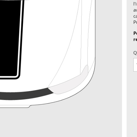
l
a
c
P
P
r
Q