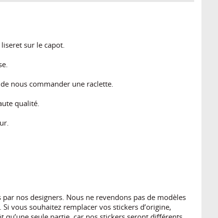
iseret sur le capot.
se.
s de nous commander une raclette.
ute qualité.
ur.
es par nos designers. Nous ne revendons pas de modèles
 Si vous souhaitez remplacer vos stickers d’origine,
 qu’une seule partie, car nos stickers seront différents