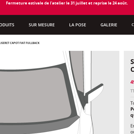
Fermeture estivale de l'atelier le 31 juillet et reprise le 24 août.
ODUITS
SUR MESURE
LA POSE
GALERIE
C
LISERET CAPOT FIAT FULLBACK
4
T
To
P
q
E
o