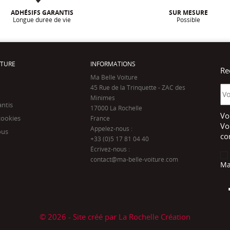
ADHÉSIFS GARANTIS
SUR MESURE
Longue durée de vie
Possible
ITURE
INFORMATIONS
Re
Ma Belle Voiture
45 Rue de la Trinquette - ZAC des
Minimes
antis
17000 La Rochelle
Vo
cookies
France
Vo
Appelez-nous :
ous
co
+33 (0)5 17 81 04 40
Écrivez-nous :
contact@ma-belle-voiture.com
Ma
© 2026 - Site créé par La Rochelle Création