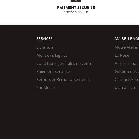
PAIEMENT SÉCURISÉ
Soyez rassuré
SERVICES
MA BELLE VO
Livraison
Notre Atelier
Mentions légales
La Pose
Conditions générales de vente
Adhésifs Gar
Paiement sécurisé
Gestion des 
Retours et Remboursements
Contactez-n
Sur Mesure
plan du site