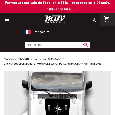
Fermeture estivale de l'atelier le 31 juillet et reprise le 24 août.
+33 (0)5 17 81 04 40
shopping_cart

person_outline
Français
search
ACCUEIL
PRODUITS
JEEP
JEEP WRANGLER
STICKER BOUSSOLE FORÊT ET MONTAGNE CAPOT DE JEEP WRANGLER À PARTIR DE 2018