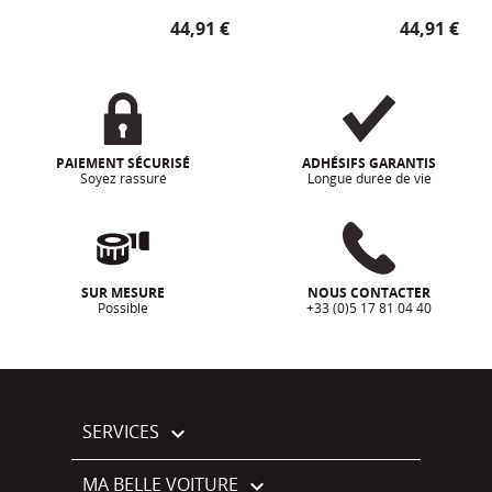
Prix
Prix
44,91 €
44,91 €
PAIEMENT SÉCURISÉ
ADHÉSIFS GARANTIS
Soyez rassuré
Longue durée de vie
SUR MESURE
NOUS CONTACTER
Possible
+33 (0)5 17 81 04 40
SERVICES

MA BELLE VOITURE
