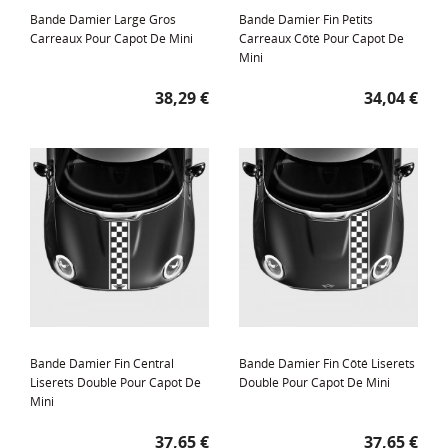
Bande Damier Large Gros
Bande Damier Fin Petits
Carreaux Pour Capot De Mini
Carreaux Côté Pour Capot De
Mini
Prix
Prix
38,29 €
34,04 €
Bande Damier Fin Central
Bande Damier Fin Côté Liserets
Liserets Double Pour Capot De
Double Pour Capot De Mini
Mini
Prix
Prix
37,65 €
37,65 €