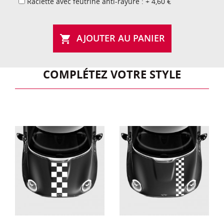
Raclette avec feutrine anti-rayure : + 4,60 €
AJOUTER AU PANIER

COMPLÉTEZ VOTRE STYLE