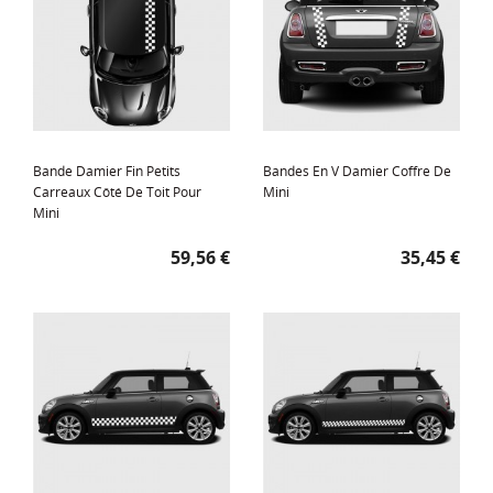
Bande Damier Fin Petits
Bandes En V Damier Coffre De
Carreaux Côté De Toit Pour
Mini
Mini
Prix
Prix
59,56 €
35,45 €