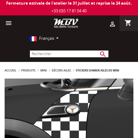
Fermeture estivale de l'atelier le 31 juillet et reprise le 24 août.
+33 (0)5 17 81 04 40
shopping_cart

person_outline
Français
search
ACCUEIL
PRODUITS
MINI
DÉCORS AILES
STICKERS DAMIER AILES DE MINI