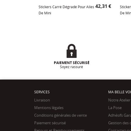
Prix
42,31 €
Stickers Carré Dégradé Pour Ailes
Sticker
De Mini
De Min
PAIEMENT SÉCURISÉ
Soyez rassuré
SERVICES
MA BELLE VO
Livraison
Notre Atelier
Mentions légales
La Pose
Conditions générales de vente
Adhésifs Gar
Paiement sécurisé
Gestion des 
Retours et Remboursements
Contactez-n