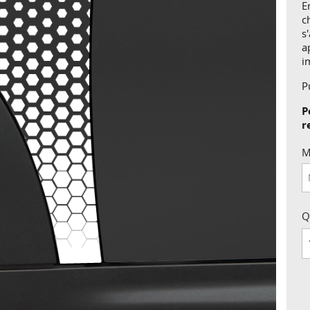
E
c
s
a
i
P
P
r
M
Q