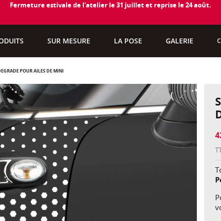
Fermeture estivale de l'atelier le 31 juillet et reprise le 24 août.
ODUITS
SUR MESURE
LA POSE
GALERIE
C
ÉGRADÉ POUR AILES DE MINI
4
T
To
P
P
v