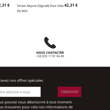
ix
Prix
,31 €
42,31 €
Sticker Rayure Dégradé Pour Ailes
De Mini
NOUS CONTACTER
+33 (0)5 17 81 04 40
cevez nos offres spéciales
us pouvez vous désinscrire à tout moment.
us trouverez pour cela nos informations de