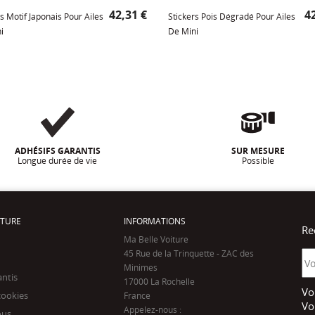
Prix
Pr
42,31 €
42
s Motif Japonais Pour Ailes
Stickers Pois Dégradé Pour Ailes
i
De Mini
ADHÉSIFS GARANTIS
SUR MESURE
Longue durée de vie
Possible
ITURE
INFORMATIONS
Re
Ma Belle Voiture
45 Rue de la Trinquette - ZAC des
Minimes
antis
17000 La Rochelle
Vo
cookies
France
Vo
Appelez-nous :
ous