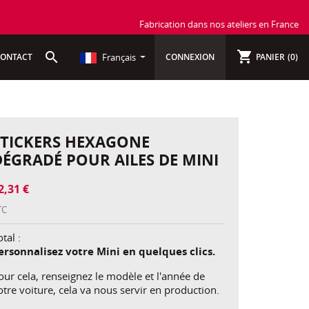
Fabrication dans nos ateliers en France
shopping_cart
search
Français
ONTACT
CONNEXION
PANIER
(0)
STICKERS HEXAGONE
DÉGRADÉ POUR AILES DE MINI
2,31 €
TC
tal :
ersonnalisez votre Mini en quelques clics.
our cela, renseignez le modèle et l'année de
otre voiture, cela va nous servir en production.