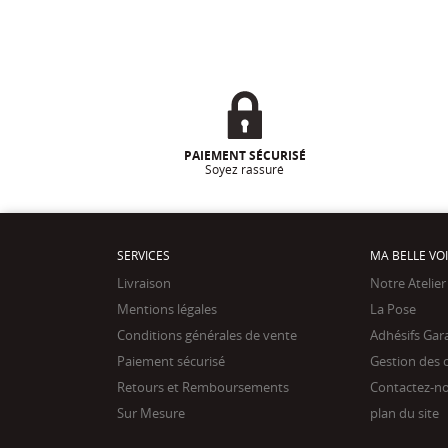
PAIEMENT SÉCURISÉ
Soyez rassuré
SERVICES
MA BELLE VO
Livraison
Notre Atelier
Mentions légales
La Pose
Conditions générales de vente
Adhésifs Gar
Paiement sécurisé
Gestion des 
Retours et Remboursements
Contactez-n
Sur Mesure
plan du site