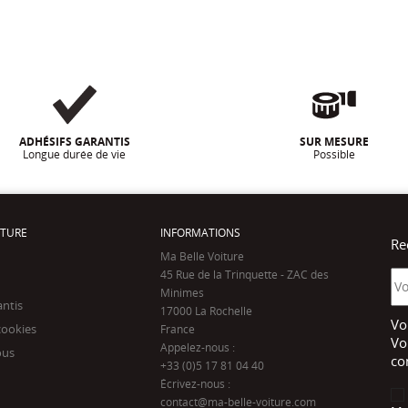
ADHÉSIFS GARANTIS
SUR MESURE
Longue durée de vie
Possible
ITURE
INFORMATIONS
Re
Ma Belle Voiture
45 Rue de la Trinquette - ZAC des
Minimes
antis
17000 La Rochelle
Vo
cookies
France
Vo
Appelez-nous :
ous
co
+33 (0)5 17 81 04 40
Écrivez-nous :
contact@ma-belle-voiture.com