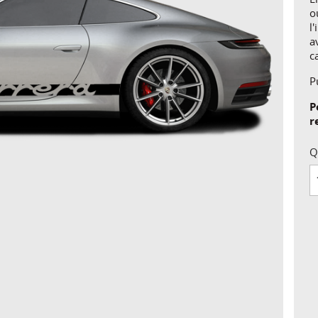
o
l
a
c
P
P
r
Q