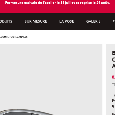
Fermeture estivale de l'atelier le 31 juillet et reprise le 24 août.
ODUITS
SUR MESURE
LA POSE
GALERIE
C
ÉCOUPÉ TOUTES ANNÉES
8
T
To
P
q
E